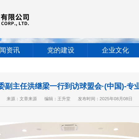
闻资讯
党的建设
企业文化
委副主任洪继梁一行到访球盟会·(中国)-专
来源：文章来源
编辑：王升堂
发布时间：2025年08月08日