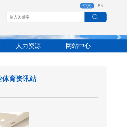
中文
EN
人力资源
网站中心
业体育资讯站