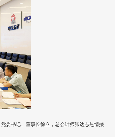
育资讯站 党委书记、董事长徐立，总会计师张达志热情接