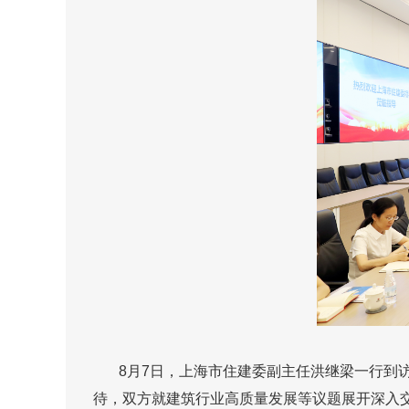
8月7日，上海市住建委副主任洪继梁一行到访球盟会·
待，双方就建筑行业高质量发展等议题展开深入