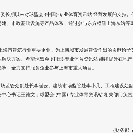
对球盟会·(中国)-专业体育资讯站 经营发展的支持。
房建、市政基础设施等产品体系，通过参与东方枢纽上海东站等
。
为上海市建筑行业重要企业，为上海城市发展建设作出的贡献给
。希望球盟会·(中国)-专业体育资讯站 继续
指导，全力支持服务企业参与上海市重大项目。
监管处副处长李崔云、建筑市场监管处李小凡、工程建设处副
王德文；球盟会·(中国)-专业体育资讯站 相
（财务部 